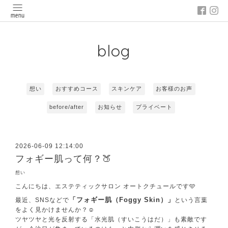
blog
想い
おすすめコース
スキンケア
お客様のお声
before/after
お知らせ
プライベート
2026-06-09 12:14:00
フォギー肌って何？🍑
想い
こんにちは、エステティックサロン オートクチュールです🩵
「フォギー肌（Foggy Skin）」
最近、SNSなどで
という言葉
をよく見かけませんか？☺️
ツヤツヤと光を反射する「水光肌（すいこうはだ）」も素敵です