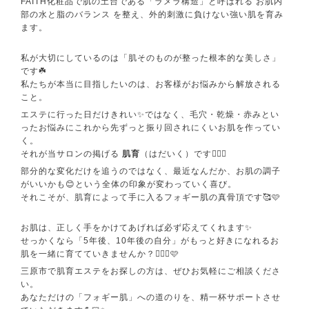
FAITH化粧品で肌の土台である「ラメラ構造」と呼ばれる お肌内
部の水と脂のバランス を整え、外的刺激に負けない強い肌を育み
ます。
私が大切にしているのは「肌そのものが整った根本的な美しさ」
です☘️
​私たちが本当に目指したいのは、お客様がお悩みから解放される
こと。
エステに行った日だけきれい✨ではなく、毛穴・乾燥・赤みとい
ったお悩みにこれから先ずっと振り回されにくいお肌を作ってい
く。
それが当サロンの掲げる
肌育
（はだいく）です🙆🏻‍♀️
部分的な変化だけを追うのではなく、最近なんだか、お肌の調子
がいいかも😊という全体の印象が変わっていく喜び。
それこそが、肌育によって手に入るフォギー肌の真骨頂です🥰🩷
お肌は、正しく手をかけてあげれば必ず応えてくれます✨
せっかくなら「5年後、10年後の自分」がもっと好きになれるお
肌を一緒に育てていきませんか？💁🏻‍♀️🩷
三原市で肌育エステをお探しの方は、ぜひお気軽にご相談くださ
い。
あなただけの「フォギー肌」への道のりを、精一杯サポートさせ