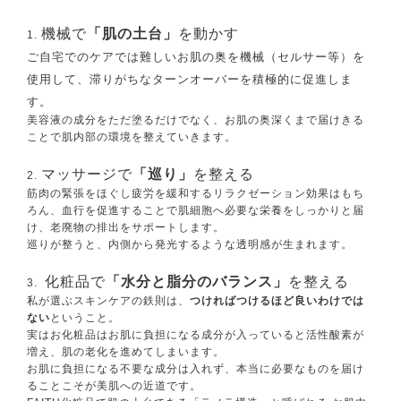
機械で
「肌の土台」
を動かす
ご自宅でのケアでは難しいお肌の奥を機械（セルサー等）を
使用して、滞りがちなターンオーバーを積極的に促進しま
す。
美容液の成分をただ塗るだけでなく、お肌の奥深くまで届けきる
ことで肌内部の環境を整えていきます。
マッサージで
「巡り」
を整える
筋肉の緊張をほぐし疲労を緩和するリラクゼーション効果はもち
ろん、血行を促進することで肌細胞へ必要な栄養をしっかりと届
け、老廃物の排出をサポートします。
巡りが整うと、内側から発光するような透明感が生まれます。
化粧品で
「水分と脂分のバランス」
を整える
私が選ぶスキンケアの鉄則は、
つければつけるほど良いわけでは
ない
ということ。
実はお化粧品はお肌に負担になる成分が入っていると活性酸素が
増え、肌の老化を進めてしまいます。
お肌に負担になる不要な成分は入れず、本当に必要なものを届け
ることこそが美肌への近道です。