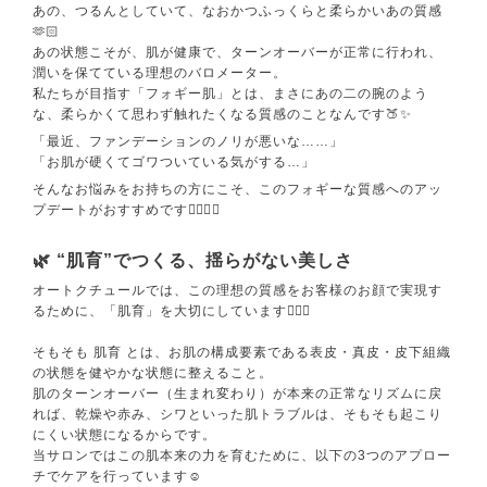
あの、つるんとしていて、なおかつふっくらと柔らかいあの質感
🫶🏻
​あの状態こそが、肌が健康で、ターンオーバーが正常に行われ、
潤いを保てている理想のバロメーター。
私たちが目指す「フォギー肌」とは、まさにあの二の腕のよう
な、柔らかくて思わず触れたくなる質感のことなんです🍑✨
「最近、ファンデーションのノリが悪いな……」
「お肌が硬くてゴワついている気がする…」
そんなお悩みをお持ちの方にこそ、このフォギーな質感へのアッ
プデートがおすすめです🙆🏻‍♀️✨
🌿 “肌育”でつくる、揺らがない美しさ
オートクチュールでは、この理想の質感をお客様のお顔で実現す
るために、「肌育」を大切にしています💁🏻‍♀️
そもそも 肌育 とは、お肌の構成要素である表皮・真皮・皮下組織
の状態を健やかな状態に整えること。
肌のターンオーバー（生まれ変わり）が本来の正常なリズムに戻
れば、乾燥や赤み、シワといった肌トラブルは、そもそも起こり
にくい状態になるからです。
当サロンではこの肌本来の力を育むために、以下の3つのアプロー
チでケアを行っています☺️