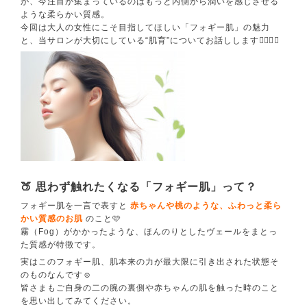
が、今注目が集まっているのはもっと内側から潤いを感じさせる
ような柔らかい質感。
今回は大人の女性にこそ目指してほしい「フォギー肌」の魅力
と、当サロンが大切にしている“肌育”についてお話しします💁🏻‍♀️✨
🍑 思わず触れたくなる「フォギー肌」って？
​フォギー肌を一言で表すと
赤ちゃんや桃のような、ふわっと柔ら
かい質感のお肌
のこと🩷
霧（Fog）がかかったような、ほんのりとしたヴェールをまとっ
た質感が特徴です。
実はこのフォギー肌、肌本来の力が最大限に引き出された状態そ
のものなんです☺️
皆さまもご自身の二の腕の裏側や赤ちゃんの肌を触った時のこと
を思い出してみてください。