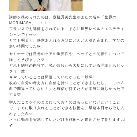
講師を務められたのは、森柾秀美先生🩷またの名を「世界の
MORIMASA」…！！
フランスでも講師をされている、まさに世界レベルのエステティ
シャンです👀✨️
とても明るく、熱意あふれるお話にどんどん引き込まれ、学びの
多い時間でした📝
セミナーでは目元のケアの重要性や、ヘッドとの関係性について
詳しく学びました💡
どれも納得の内容で、私が普段から大切にしている理論ともピッ
タリ一致！
今やっていることは間違っていなかったー🙌💯✨
改めて自分の考え方に自信を持つことができましたし、「この方
向で間違っていない！」と確信が持てたのが本当に嬉しかったで
す☺️🩷
学んだことをそのままにしておくのはもったいないということ
で、すぐに取り入れることができる技術を、早速本日から取り入
れました💪✨
さらに効果を実感していただける施術へと進化させて参ります💆‍♀️
💕