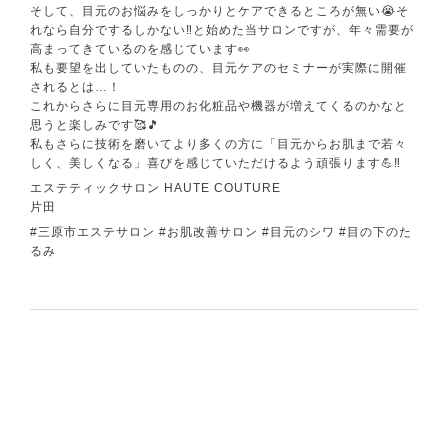
そして、目元のお悩みをしっかりとケアできるところが無い😭そ
れなら自分でするしかない‼️と始めた当サロンですが、年々需要が
高まってきているのを感じています👀
私も要望を出していたものの、目元ケアのセミナーが実際に開催
されるとは…！
これからさらに目元専用のお化粧品や機器が増えてくるのかなと
思うと楽しみです🥰🎵
私もさらに技術を磨いてより多くの方に「目元からお肌まで若々
しく、美しくなる」喜びを感じていただけるよう頑張ります💪‼️
エステティックサロン HAUTE COUTURE
片田
#三原市エステサロン #お肌改善サロン #目元のシワ #目の下のた
るみ