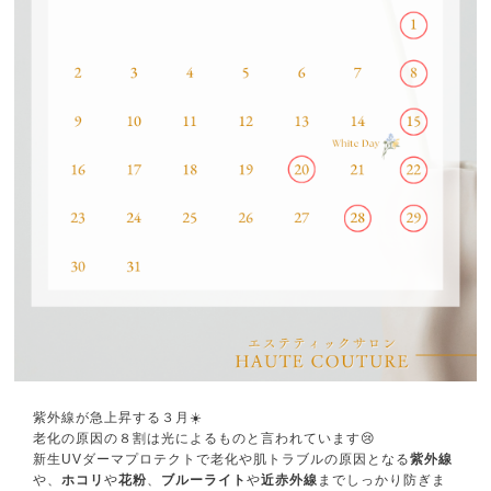
紫外線が急上昇する３月☀️
老化の原因の８割は光によるものと言われています😢
新生UVダーマプロテクトで老化や肌トラブルの原因となる
紫外線
や、
ホコリ
や
花粉
、
ブルーライト
や
近赤外線
までしっかり防ぎま