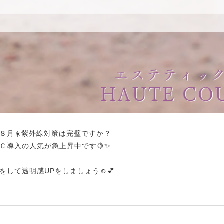
８月☀️紫外線対策は完璧ですか？
Ｃ導入の人気が急上昇中です🍋✨
して透明感UPをしましょう☺️💕