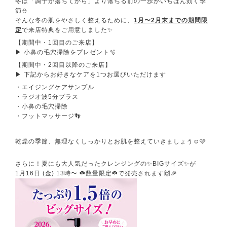
冬は「調子が落ちてから」より落ちる前の一歩がいちばん効く季
節⛄️
そんな冬の肌をやさしく整えるために、
1月〜2月末までの期間限
定
で来店特典をご用意しました✨
【期間中・1回目のご来店】
▶ 小鼻の毛穴掃除をプレゼント🫧
【期間中・2回目以降のご来店】
▶ 下記からお好きなケアを1つお選びいただけます
・エイジングケアサンプル
・ラジオ波5分プラス
・小鼻の毛穴掃除
・フットマッサージ👣
乾燥の季節、無理なくしっかりとお肌を整えていきましょう☺️🩷
さらに！夏にも大人気だったクレンジングの✨BIGサイズ✨が
1月16日 (金) 13時〜 ☘️数量限定☘️で発売されます🙌🎉